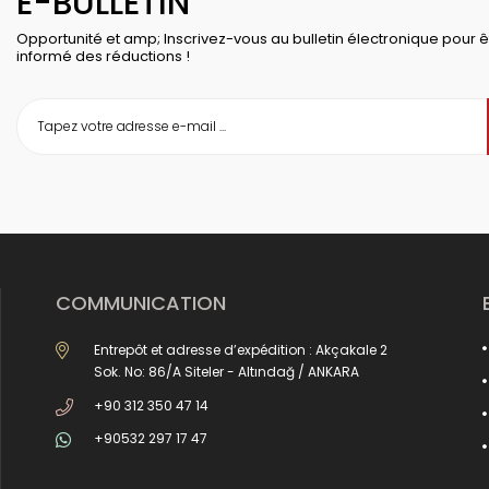
E-BULLETIN
Opportunité et amp; Inscrivez-vous au bulletin électronique pour ê
informé des réductions !
COMMUNICATION
Entrepôt et adresse d’expédition : Akçakale 2
Sok. No: 86/A Siteler - Altındağ / ANKARA
+90 312 350 47 14
+90532 297 17 47