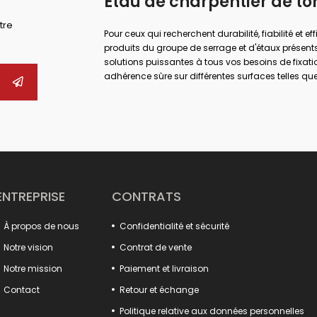
Étau de charpentier de to
tre
Pour ceux qui recherchent durabilité, fiabilité et ef
produits du groupe de serrage et d'étaux présents
solutions puissantes à tous vos besoins de fixati
adhérence sûre sur différentes surfaces telles que 
maximales dans de nombreux domaines tels que l
réparation.
Que vous effectuiez des travaux industriels de g
bonne pince et la bonne pince, vous pouvez augment
Vous pouvez trouver des alternatives adaptées 
produits, des pinces de forge aux étaux de perçag
désormais plus pratique et professionnel grâce a
type crochet, aux corps moulés durables et aux 
ENTREPRISE
CONTRATS
De plus, nos fixations de luminaires augmentent l
dans les processus de production. De nombreux pr
À propos de nous
Confidentialité et sécurité
verrouillage de capot, s'intègrent parfaitement à
pratiques à loquet et les broyeurs à marbre offren
Notre vision
Contrat de vente
Faites une différence dans vos projets avec ces prod
Notre mission
Paiement et livraison
Tout ce que vous cherchez pour augmenter la puiss
Contact
Retour et échange
Politique relative aux données personnelles