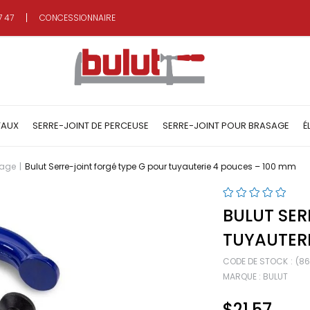
7 47
CONCESSIONNAIRE
TAUX
SERRE-JOINT DE PERCEUSE
SERRE-JOINT POUR BRASAGE
É
sage
Bulut Serre-joint forgé type G pour tuyauterie 4 pouces – 100 mm
BULUT SER
TUYAUTERI
CODE DE STOCK
(8
MARQUE
:
BULUT
$21.57