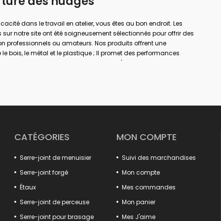
rture des nuages
ficacité dans le travail en atelier, vous êtes au bon endroit. Les
 sur notre site ont été soigneusement sélectionnés pour offrir des
on professionnels ou amateurs. Nos produits offrent une
le bois, le métal et le plastique ; Il promet des performances
a menuiserie, le soudage, le perçage, l'assemblage et la
rande envergure ou de simples réparations à domicile ; Avec la
er votre sécurité de travail et obtenir des résultats plus précis.
à chaque domaine d'utilisation dans notre large gamme de
e, des pinces pour rails aux pinces à gain. Votre travail sera
ux systèmes d'ouverture et de fermeture rapides, aux solutions de
structures de mâchoires antidérapantes.
CATÉGORIES
MON COMPTE
'efficacité en assurant le positionnement sûr des pièces fixes
oduits détaillés, des extracteurs de crochets aux tendeurs de
Serre-joint de menuisier
Suivi des marchandises
 votre système. Des modèles spéciaux tels que les tortures
t des solutions spéciales aux besoins de différents secteurs.
Serre-joint forgé
Mon compte
uits qui offrent à la fois qualité, durabilité et fonctionnalité.
Étaux
Mes commandes
ance de votre atelier est ici !
Serre-joint de perceuse
Mon panier
Serre-joint pour brasage
Mes J'aime