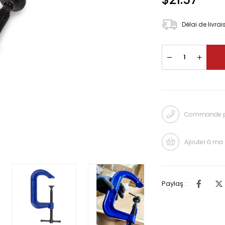
Délai de livra
Commande pa
Ajouter à ma 
Paylaş :