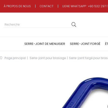
À PROPOS DE NOUS
CONTACT
LIGNE WHATSAPP : +90 532 297 1
SERRE-JOINT DE MENUISIER
SERRE-JOINT FORGÉ
É
Page principal
Serre-joint pour brasage
Serre-joint forgé pour bra