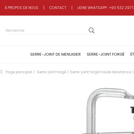
À PROPOS DE NOUS
CONTACT
LIGNE WHATSAPP : +90 532 297 1
SERRE-JOINT DE MENUISIER
SERRE-JOINT FORGÉ
É
Page principal
Serre-joint forgé
Serre-joint forgé haute résistance