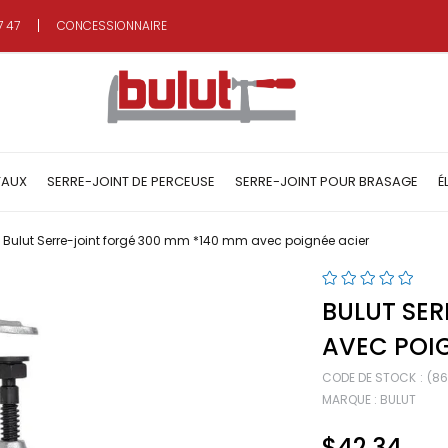
7 47
CONCESSIONNAIRE
TAUX
SERRE-JOINT DE PERCEUSE
SERRE-JOINT POUR BRASAGE
É
Bulut Serre-joint forgé 300 mm *140 mm avec poignée acier
BULUT SER
AVEC POI
CODE DE STOCK
(8
MARQUE
:
BULUT
$42.34