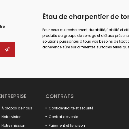
Étau de charpentier de to
tre
Pour ceux qui recherchent durabilité, fiabilité et ef
produits du groupe de serrage et d'étaux présents
solutions puissantes à tous vos besoins de fixati
adhérence sûre sur différentes surfaces telles que 
maximales dans de nombreux domaines tels que l
réparation.
Que vous effectuiez des travaux industriels de g
bonne pince et la bonne pince, vous pouvez augment
Vous pouvez trouver des alternatives adaptées 
produits, des pinces de forge aux étaux de perçag
désormais plus pratique et professionnel grâce a
type crochet, aux corps moulés durables et aux 
ENTREPRISE
CONTRATS
De plus, nos fixations de luminaires augmentent l
dans les processus de production. De nombreux pr
À propos de nous
Confidentialité et sécurité
verrouillage de capot, s'intègrent parfaitement à
pratiques à loquet et les broyeurs à marbre offren
Notre vision
Contrat de vente
Faites une différence dans vos projets avec ces prod
Notre mission
Paiement et livraison
Tout ce que vous cherchez pour augmenter la puiss