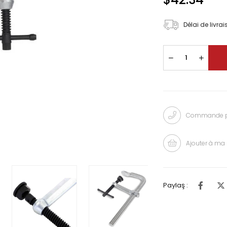
Délai de livra
Commande pa
Ajouter à ma 
Paylaş :