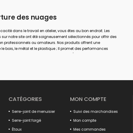
rture des nuages
ficacité dans le travail en atelier, vous êtes au bon endroit. Les
 sur notre site ont été soigneusement sélectionnés pour offrir des
on professionnels ou amateurs. Nos produits offrent une
le bois, le métal et le plastique ; Il promet des performances
a menuiserie, le soudage, le perçage, l'assemblage et la
rande envergure ou de simples réparations à domicile ; Avec la
er votre sécurité de travail et obtenir des résultats plus précis.
à chaque domaine d'utilisation dans notre large gamme de
e, des pinces pour rails aux pinces à gain. Votre travail sera
ux systèmes d'ouverture et de fermeture rapides, aux solutions de
structures de mâchoires antidérapantes.
CATÉGORIES
MON COMPTE
'efficacité en assurant le positionnement sûr des pièces fixes
oduits détaillés, des extracteurs de crochets aux tendeurs de
Serre-joint de menuisier
Suivi des marchandises
 votre système. Des modèles spéciaux tels que les tortures
t des solutions spéciales aux besoins de différents secteurs.
Serre-joint forgé
Mon compte
uits qui offrent à la fois qualité, durabilité et fonctionnalité.
Étaux
Mes commandes
ance de votre atelier est ici !