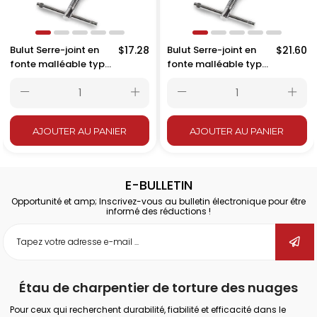
Bulut Serre-joint en
$17.28
Bulut Serre-joint en
$21.60
fonte malléable type
fonte malléable type
C pour tuyauterie 5
C pour tuyauterie 6
pouces – 125 mm
pouces – 150 mm
AJOUTER AU PANIER
AJOUTER AU PANIER
E-BULLETIN
Opportunité et amp; Inscrivez-vous au bulletin électronique pour être
informé des réductions !
Étau de charpentier de torture des nuages
Pour ceux qui recherchent durabilité, fiabilité et efficacité dans le