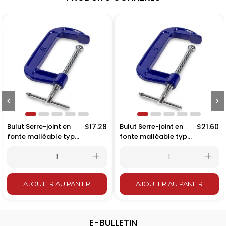
Bulut Serre-joint en
$17.28
Bulut Serre-joint en
$21.60
fonte malléable type
fonte malléable type
C pour tuyauterie 5
C pour tuyauterie 6
pouces – 125 mm
pouces – 150 mm
AJOUTER AU PANIER
AJOUTER AU PANIER
E-BULLETIN