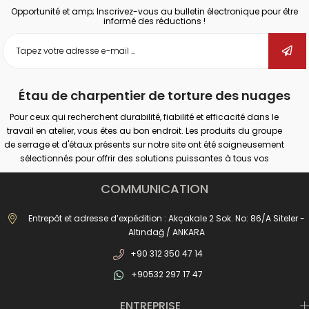
Opportunité et amp; Inscrivez-vous au bulletin électronique pour être
informé des réductions !
Étau de charpentier de torture des nuages
Pour ceux qui recherchent durabilité, fiabilité et efficacité dans le
travail en atelier, vous êtes au bon endroit. Les produits du groupe
de serrage et d'étaux présents sur notre site ont été soigneusement
sélectionnés pour offrir des solutions puissantes à tous vos
besoins de fixation professionnels ou amateurs. Nos produits
offrent une adhérence sûre sur différentes surfaces telles que le
COMMUNICATION
bois, le métal et le plastique ; Il promet des performances
maximales dans de nombreux domaines tels que la menuiserie, le
Entrepôt et adresse d’expédition : Akçakale 2 Sok. No: 86/A Siteler -
soudage, le perçage, l'assemblage et la réparation.
Altındağ / ANKARA
Que vous effectuiez des travaux industriels de grande envergure
+90 312 350 47 14
ou de simples réparations à domicile ; Avec la bonne pince et la
bonne pince, vous pouvez augmenter votre sécurité de travail et
+90532 297 17 47
obtenir des résultats plus précis. Vous pouvez trouver des
alternatives adaptées à chaque domaine d'utilisation dans notre
ENTREPRISE