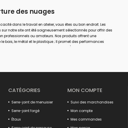
rture des nuages
ficacité dans le travail en atelier, vous êtes au bon endroit. Les
 sur notre site ont été soigneusement sélectionnés pour offrir des
on professionnels ou amateurs. Nos produits offrent une
le bois, le métal et le plastique ; Il promet des performances
a menuiserie, le soudage, le perçage, l'assemblage et la
rande envergure ou de simples réparations à domicile ; Avec la
er votre sécurité de travail et obtenir des résultats plus précis.
à chaque domaine d'utilisation dans notre large gamme de
e, des pinces pour rails aux pinces à gain. Votre travail sera
ux systèmes d'ouverture et de fermeture rapides, aux solutions de
structures de mâchoires antidérapantes.
CATÉGORIES
MON COMPTE
'efficacité en assurant le positionnement sûr des pièces fixes
oduits détaillés, des extracteurs de crochets aux tendeurs de
Serre-joint de menuisier
Suivi des marchandises
 votre système. Des modèles spéciaux tels que les tortures
t des solutions spéciales aux besoins de différents secteurs.
Serre-joint forgé
Mon compte
uits qui offrent à la fois qualité, durabilité et fonctionnalité.
Étaux
Mes commandes
ance de votre atelier est ici !
Serre-joint de perceuse
Mon panier