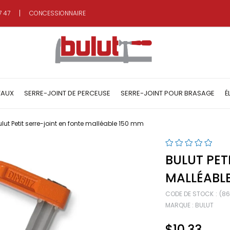
7 47
CONCESSIONNAIRE
TAUX
SERRE-JOINT DE PERCEUSE
SERRE-JOINT POUR BRASAGE
É
lut Petit serre-joint en fonte malléable 150 mm
BULUT PET
MALLÉABLE
CODE DE STOCK
(86
MARQUE
:
BULUT
$10.33