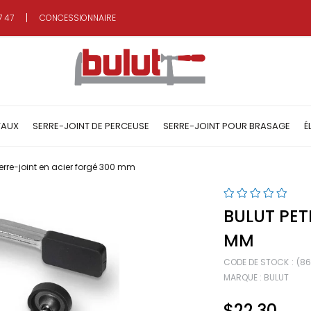
7 47
CONCESSIONNAIRE
TAUX
SERRE-JOINT DE PERCEUSE
SERRE-JOINT POUR BRASAGE
É
 serre-joint en acier forgé 300 mm
BULUT PET
MM
CODE DE STOCK
(86
MARQUE
:
BULUT
$22.30