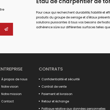
Étau de charpentier de to
tre
Pour ceux qui recherchent durabilité, fiabilité et ef
produits du groupe de serrage et d'étaux présents
solutions puissantes à tous vos besoins de fixati
adhérence sûre sur différentes surfaces telles que 
maximales dans de nombreux domaines tels que l
réparation.
Que vous effectuiez des travaux industriels de g
bonne pince et la bonne pince, vous pouvez augment
Vous pouvez trouver des alternatives adaptées 
produits, des pinces de forge aux étaux de perçag
désormais plus pratique et professionnel grâce a
type crochet, aux corps moulés durables et aux 
ENTREPRISE
CONTRATS
De plus, nos fixations de luminaires augmentent l
dans les processus de production. De nombreux pr
À propos de nous
Confidentialité et sécurité
verrouillage de capot, s'intègrent parfaitement à
pratiques à loquet et les broyeurs à marbre offren
Notre vision
Contrat de vente
Faites une différence dans vos projets avec ces prod
Notre mission
Paiement et livraison
Tout ce que vous cherchez pour augmenter la puiss
Contact
Retour et échange
Politique relative aux données personnelles