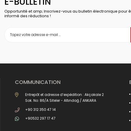
E-BULLETIN
Opportunité et amp; Inscrivez-vous au bulletin électronique pour ê
informé des réductions !
COMMUNICATION
Entrepôt et adresse d’expédition : Akçakale 2
Sok. No: 86/A Siteler - Altındağ / ANKARA
+90 312 350 47 14
+90532 297 17 47