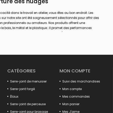
rture des nuages
ficacité dans le travail en atelier, vous êtes au bon endroit. Les
 sur notre site ont été soigneusement sélectionnés pour offrir des
on professionnels ou amateurs. Nos produits offrent une
le bois, le métal et le plastique ; Il promet des performances
a menuiserie, le soudage, le perçage, l'assemblage et la
rande envergure ou de simples réparations à domicile ; Avec la
er votre sécurité de travail et obtenir des résultats plus précis.
à chaque domaine d'utilisation dans notre large gamme de
e, des pinces pour rails aux pinces à gain. Votre travail sera
ux systèmes d'ouverture et de fermeture rapides, aux solutions de
structures de mâchoires antidérapantes.
CATÉGORIES
MON COMPTE
'efficacité en assurant le positionnement sûr des pièces fixes
oduits détaillés, des extracteurs de crochets aux tendeurs de
Serre-joint de menuisier
Suivi des marchandises
 votre système. Des modèles spéciaux tels que les tortures
t des solutions spéciales aux besoins de différents secteurs.
Serre-joint forgé
Mon compte
uits qui offrent à la fois qualité, durabilité et fonctionnalité.
Étaux
Mes commandes
ance de votre atelier est ici !
Serre-joint de perceuse
Mon panier
Serre-joint pour brasage
Mes J'aime