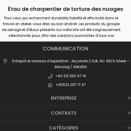
Étau de charpentier de torture des nuages
Pour ceux qui recherchent durabilité, fiabilité et efficacité dans le
travail en atelier, vous êtes au bon endroit. Les produits du groupe
de serrage et d'étaux présents sur notre site ont été soigneusement
sélectionnés pour offrir des solutions puissantes à tous vos
besoins de fixation professionnels ou amateurs. Nos produits
offrent une adhérence sûre sur différentes surfaces telles que le
COMMUNICATION
bois, le métal et le plastique ; Il promet des performances
maximales dans de nombreux domaines tels que la menuiserie, le
Entrepôt et adresse d’expédition : Akçakale 2 Sok. No: 86/A Siteler -
soudage, le perçage, l'assemblage et la réparation.
Altındağ / ANKARA
Que vous effectuiez des travaux industriels de grande envergure
+90 312 350 47 14
ou de simples réparations à domicile ; Avec la bonne pince et la
bonne pince, vous pouvez augmenter votre sécurité de travail et
+90532 297 17 47
obtenir des résultats plus précis. Vous pouvez trouver des
alternatives adaptées à chaque domaine d'utilisation dans notre
ENTREPRISE
large gamme de produits, des pinces de forge aux étaux de
perçage, des pinces pour rails aux pinces à gain. Votre travail sera
désormais plus pratique et professionnel grâce aux systèmes
CONTRATS
d'ouverture et de fermeture rapides, aux solutions de type crochet,
aux corps moulés durables et aux structures de mâchoires
CATÉGORIES
antidérapantes.