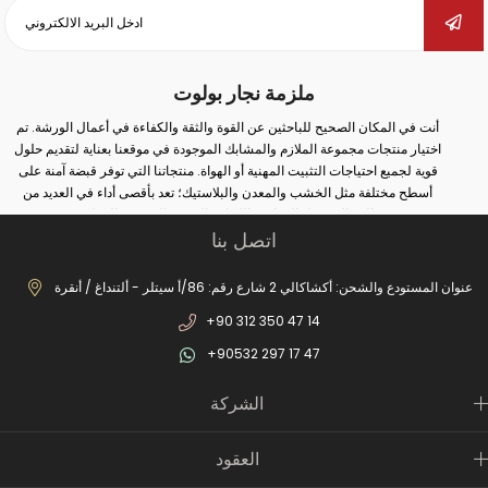
ملزمة نجار بولوت
أنت في المكان الصحيح للباحثين عن القوة والثقة والكفاءة في أعمال الورشة. تم
اختيار منتجات مجموعة الملازم والمشابك الموجودة في موقعنا بعناية لتقديم حلول
قوية لجميع احتياجات التثبيت المهنية أو الهواة. منتجاتنا التي توفر قبضة آمنة على
أسطح مختلفة مثل الخشب والمعدن والبلاستيك؛ تعد بأقصى أداء في العديد من
المجالات مثل النجارة واللحام والثقب والتجميع والإصلاح.
اتصل بنا
سواء كنت تقوم بأعمال صناعية واسعة النطاق أو إصلاحات بسيطة في المنزل؛ يمكنك
مع الملزمة والمشبك الصحيح زيادة أمان عملك وتحقيق نتائج أكثر دقة. في مجموعة
منتجاتنا الواسعة من الملازم المطروقة إلى ملازم المثقاب، ومن ملازم السكك
عنوان المستودع والشحن: أكشاكالي 2 شارع رقم: 86/أ سيتلر - ألتنداغ / أنقرة
الحديدية إلى ملازم صانع الغلايات، يمكنك العثور على بدائل مناسبة لكل مجال
+90 312 350 47 14
استخدام. بفضل أنظمة الفتح والإغلاق السريعة، والحلول من نوع الخطاف، والهياكل
المصبوبة طويلة الأمد، وهياكل الفكوك غير القابلة للانزلاق، ستصبح أعمالك الآن أكثر
+90532 297 17 47
عملية ومهنية.
بالإضافة إلى ذلك، تزيد عناصر الاتصال الثابتة لدينا من الكفاءة من خلال ضمان وضع
الشركة
الأجزاء الثابتة بأمان في عمليات الإنتاج. العديد من المنتجات التفصيلية من السحابات
المعلقة إلى أقفال غطاء المحرك توفر توافقًا مثاليًا مع نظامك. النماذج الخاصة مثل
الملازم العملية من نوع المشبك وملازم الرخام تقدم حلولاً خاصة لاحتياجات القطاعات
العقود
المختلفة.