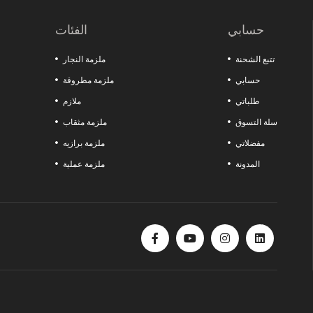
اصنع الفارق في مشاريعك مع هذه المنتجات التي تقدم الجودة والمتانة والوظائف معًا. كل ما تبحث عنه لزيادة قوة ورشتك موجود هنا!
حسابي
الفئات
تتبع الشحنة
ملزمة النجار
حسابي
ملزمة مطروقة
طلباتي
ملازم
سلة التسوق
ملزمة مثقاب
مفضلاتي
ملزمة برازيه
المدونة
ملزمة عملية