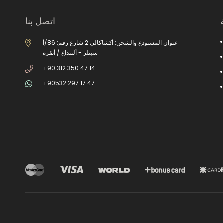
اتصل بنا
عنوان المستودع والشحن: أكشاكالي 2 شارع رقم: 86/أ
سيتلر - ألتنداغ / أنقرة
+90 312 350 47 14
+90532 297 17 47