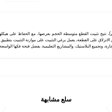
كانكا الصغيرة لتثبيت القطع، مقاس 20 سم (200×80 مم)، تتيح تثبيت القطع متوسطة الحجم بعرضه
الانزلاق على القطعة، يعمل برغي التثبيت على موازنة التثبيت بتطبيق قو
ارة، وتجميع البلاستيك، والمشاريع التعليمية. بفضل فتحة فكها الواسعة
سلع مشابهة