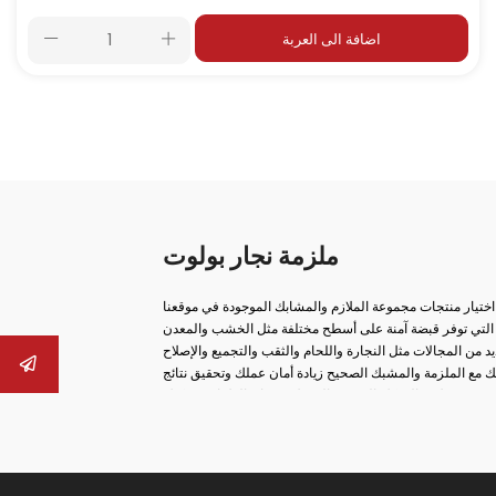
اضافة الى العربة
ملزمة نجار بولوت
 اختيار منتجات مجموعة الملازم والمشابك الموجودة في موقعنا
اتنا التي توفر قبضة آمنة على أسطح مختلفة مثل الخشب والمعدن
 مع الملزمة والمشبك الصحيح زيادة أمان عملك وتحقيق نتائج
ب، ومن ملازم السكك الحديدية إلى ملازم صانع الغلايات، يمكنك
عة، والحلول من نوع الخطاف، والهياكل المصبوبة طويلة الأمد،
 الأجزاء الثابتة بأمان في عمليات الإنتاج. العديد من المنتجات
مك. النماذج الخاصة مثل الملازم العملية من نوع المشبك وملازم