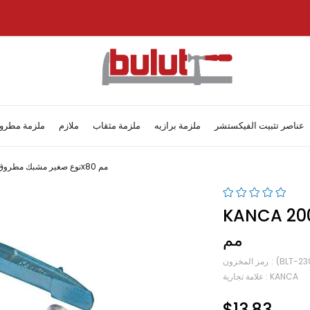
عناصر تثبيت الفيكستشر
ملزمة برازيه
ملزمة مثقاب
ملازم
ملزمة مطرو
Kanca نوع صغير مشبك مطروق 20 سم – 200x80 مم
KANCA نوع صغير مشبك مطروق 20 سم – 200X80
مم
(BLT-23
رمز المخزون
KANCA
:
علامة تجارية
$13.83