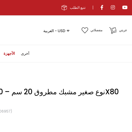
تتبع الطلب
عربتي
مفضلاتي
العربية - USD
أخرى
الأجهزة
06957)