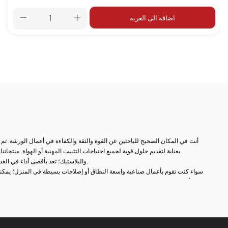
اضافة الى العربة
أنت في المكان الصحيح للباحثين عن القوة والثقة والكفاءة في أعمال الورشة. تم
بعناية لتقديم حلول قوية لجميع احتياجات التثبيت المهنية أو الهواة. منتج
والبلاستيك؛ تعد بأقصى أداء في العديد من المجالات مثل النجارة واللحام والثقب والتجميع والإصلاح.
سواء كنت تقوم بأعمال صناعية واسعة النطاق أو إصلاحات بسيطة في المنزل؛ يمكنك
أكثر دقة. في مجموعة منتجاتنا الواسعة من الملازم المطروقة إلى ملازم المثقا
العثور على بدائل مناسبة لكل مجال استخدام. بفضل أنظمة الفتح والإغلاق السري
وهياكل الفكوك غير القابلة للانزلاق، ستصبح أعمالك الآن أكثر عملية ومهنية.
بالإضافة إلى ذلك، تزيد عناصر الاتصال الثابتة لدينا من الكفاءة من خلال ضمان وضع
التفصيلية من السحابات المعلقة إلى أقفال غطاء المحرك توفر توافقًا مثاليًا مع نظا