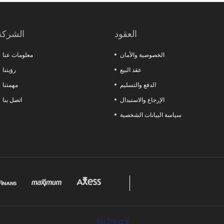
مك. النماذج الخاصة مثل الملازم العملية من نوع المشبك وملازم
الرخام تقدم حلولاً خاصة لاحتياجات القطاعات المختلفة.
العقود
الشركة
الخصوصية والأمان
معلومات عنا
عقد البيع
رؤيتنا
الدفع والتسليم
مهمتنا
الإرجاع والاستبدال
اتصل بنا
سياسة البيانات الشخصية