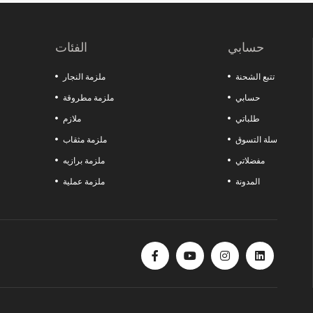
التفصيلية من السحابات المعلقة إلى أقفال غطاء المحرك توفر توافقًا مثاليًا مع نظا
اصنع الفارق في مشاريعك مع هذه المنتجات التي تقدم الجودة والمتانة والوظائف معًا. كل ما تبحث عنه لزيادة قوة ورشتك موجود هنا!
حسابي
الفئات
تتبع الشحنة
ملزمة النجار
حسابي
ملزمة مطروقة
طلباتي
ملازم
سلة التسوق
ملزمة مثقاب
مفضلاتي
ملزمة برازيه
المدونة
ملزمة عملية