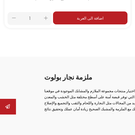
اضافة الى العربة
ملزمة نجار بولوت
 اختيار منتجات مجموعة الملازم والمشابك الموجودة في موقعنا
اتنا التي توفر قبضة آمنة على أسطح مختلفة مثل الخشب والمعدن
 مع الملزمة والمشبك الصحيح زيادة أمان عملك وتحقيق نتائج
ب، ومن ملازم السكك الحديدية إلى ملازم صانع الغلايات، يمكنك
عة، والحلول من نوع الخطاف، والهياكل المصبوبة طويلة الأمد،
 الأجزاء الثابتة بأمان في عمليات الإنتاج. العديد من المنتجات