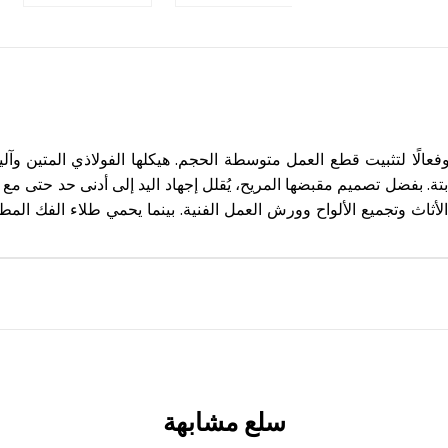
بيت ٢٥٠ × ١٢٠ مم حلاً آمنًا وسريعًا وفعالًا لتثبيت قطع العمل متوسطة الحجم. هيكلها ا
ة. بفضل تصميم مقبضها المريح، يُقلل إجهاد اليد إلى أدنى حد حتى مع 
ثاث وتجميع الألواح وورش العمل الفنية. بينما يحمي طلاء الفك المطاطي
سلع مشابهة