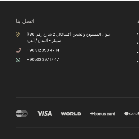
اتصل بنا
عنوان المستودع والشحن: أكشاكالي 2 شارع رقم: 86/أ
سيتلر - ألتنداغ / أنقرة
+90 312 350 47 14
+90532 297 17 47