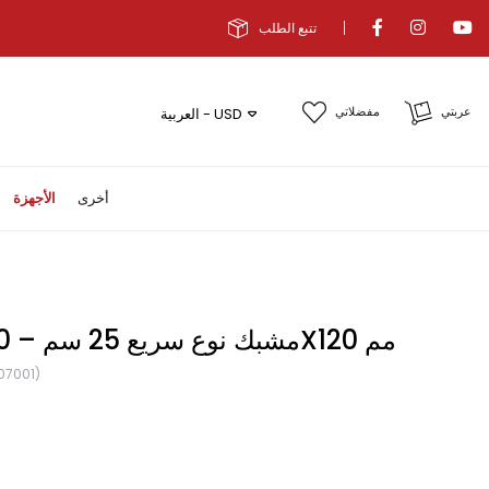
تتبع الطلب
عربتي
مفضلاتي
العربية - USD
أخرى
الأجهزة
KANCA مشبك نوع سريع 25 سم – 250X120 مم
07001)