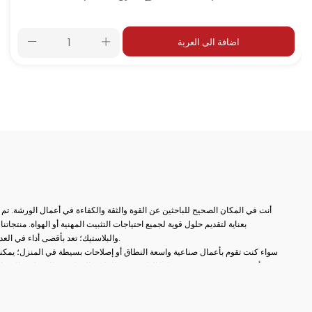
اضافة الى العربة
أنت في المكان الصحيح للباحثين عن القوة والثقة والكفاءة في أعمال الورشة. تم
بعناية لتقديم حلول قوية لجميع احتياجات التثبيت المهنية أو الهواة. منتج
والبلاستيك؛ تعد بأقصى أداء في العديد من المجالات مثل النجارة واللحام والثقب والتجميع والإصلاح.
سواء كنت تقوم بأعمال صناعية واسعة النطاق أو إصلاحات بسيطة في المنزل؛ يمكنك
أكثر دقة. في مجموعة منتجاتنا الواسعة من الملازم المطروقة إلى ملازم المثقا
العثور على بدائل مناسبة لكل مجال استخدام. بفضل أنظمة الفتح والإغلاق السري
وهياكل الفكوك غير القابلة للانزلاق، ستصبح أعمالك الآن أكثر عملية ومهنية.
بالإضافة إلى ذلك، تزيد عناصر الاتصال الثابتة لدينا من الكفاءة من خلال ضمان وضع