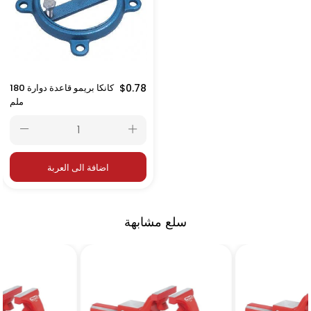
$0.78
كانكا بريمو قاعدة دوارة 180
ملم
اضافة الى العربة
سلع مشابهة