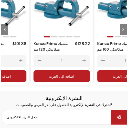
Ka مشبك
$128.22
Kanca Primo مشبك
$101.38
anca Primo
ميكانيكي 120 مم
طاولة 100 مم
اضافة الى العربة
اضافة الى العربة
النشرة الإلكترونية
اشترك في النشرة الإلكترونية للحصول على آخر الفرص والخصومات!