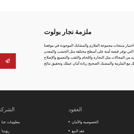
ملزمة نجار بولوت
 اختيار منتجات مجموعة الملازم والمشابك الموجودة في موقعنا
اتنا التي توفر قبضة آمنة على أسطح مختلفة مثل الخشب والمعدن
 مع الملزمة والمشبك الصحيح زيادة أمان عملك وتحقيق نتائج
ب، ومن ملازم السكك الحديدية إلى ملازم صانع الغلايات، يمكنك
عة، والحلول من نوع الخطاف، والهياكل المصبوبة طويلة الأمد،
 الأجزاء الثابتة بأمان في عمليات الإنتاج. العديد من المنتجات
مك. النماذج الخاصة مثل الملازم العملية من نوع المشبك وملازم
الرخام تقدم حلولاً خاصة لاحتياجات القطاعات المختلفة.
العقود
الشركة
الخصوصية والأمان
معلومات عنا
عقد البيع
رؤيتنا