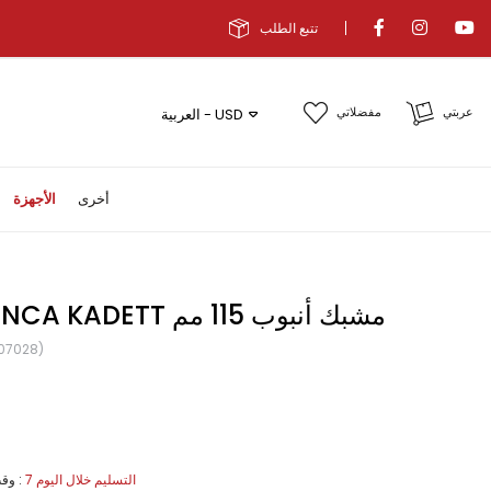
تتبع الطلب
عربتي
مفضلاتي
العربية - USD
أخرى
الأجهزة
KANCA KADETT مشبك أنبوب 115 مم
07028)
7 التسليم خلال اليوم
:
وقت