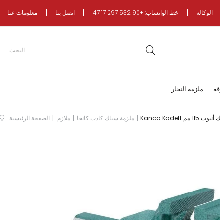
الوكالة
خط الواتساب: +90 532 297 17 47
اتصل بنا
معلومات عنا
قة
ملزمة النجار
K مشبك أنبوب 115 مم
ملزمة سباك كادت كانجا
ملازم
الصفحة الرئيسية