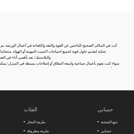
أنت في المكان الصحيح للباحثين عن القوة والثقة والكفاءة في أعمال الورشة. تم
بعناية لتقديم حلول قوية لجميع احتياجات التثبيت المهنية أو الهواة. منتج
والبلاستيك؛ تعد بأقصى أداء في العديد من المجالات مثل النجارة واللحام والثقب والتجميع والإصلاح.
سواء كنت تقوم بأعمال صناعية واسعة النطاق أو إصلاحات بسيطة في المنزل؛ يمكنك
أكثر دقة. في مجموعة منتجاتنا الواسعة من الملازم المطروقة إلى ملازم المثقا
العثور على بدائل مناسبة لكل مجال استخدام. بفضل أنظمة الفتح والإغلاق السري
وهياكل الفكوك غير القابلة للانزلاق، ستصبح أعمالك الآن أكثر عملية ومهنية.
بالإضافة إلى ذلك، تزيد عناصر الاتصال الثابتة لدينا من الكفاءة من خلال ضمان وضع
التفصيلية من السحابات المعلقة إلى أقفال غطاء المحرك توفر توافقًا مثاليًا مع نظا
اصنع الفارق في مشاريعك مع هذه المنتجات التي تقدم الجودة والمتانة والوظائف معًا. كل ما تبحث عنه لزيادة قوة ورشتك موجود هنا!
حسابي
الفئات
تتبع الشحنة
ملزمة النجار
حسابي
ملزمة مطروقة