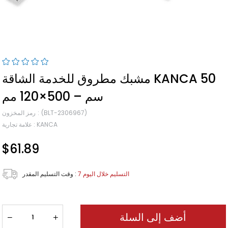
مشبك مطروق للخدمة الشاقة KANCA 50
سم – 500×120 مم
(BLT-2306967)
رمز المخزون
KANCA
:
علامة تجارية
$61.89
7 التسليم خلال اليوم
:
وقت التسليم المقدر