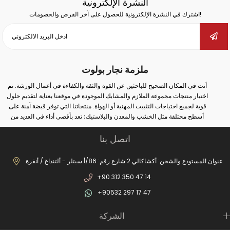
النشرة الإلكترونية
اشترك في النشرة الإلكترونية للحصول على آخر الفرص والخصومات!
ملزمة نجار بولوت
أنت في المكان الصحيح للباحثين عن القوة والثقة والكفاءة في أعمال الورشة. تم
اختيار منتجات مجموعة الملازم والمشابك الموجودة في موقعنا بعناية لتقديم حلول
قوية لجميع احتياجات التثبيت المهنية أو الهواة. منتجاتنا التي توفر قبضة آمنة على
أسطح مختلفة مثل الخشب والمعدن والبلاستيك؛ تعد بأقصى أداء في العديد من
المجالات مثل النجارة واللحام والثقب والتجميع والإصلاح.
اتصل بنا
سواء كنت تقوم بأعمال صناعية واسعة النطاق أو إصلاحات بسيطة في المنزل؛ يمكنك
مع الملزمة والمشبك الصحيح زيادة أمان عملك وتحقيق نتائج أكثر دقة. في مجموعة
منتجاتنا الواسعة من الملازم المطروقة إلى ملازم المثقاب، ومن ملازم السكك
عنوان المستودع والشحن: أكشاكالي 2 شارع رقم: 86/أ سيتلر - ألتنداغ / أنقرة
الحديدية إلى ملازم صانع الغلايات، يمكنك العثور على بدائل مناسبة لكل مجال
+90 312 350 47 14
استخدام. بفضل أنظمة الفتح والإغلاق السريعة، والحلول من نوع الخطاف، والهياكل
المصبوبة طويلة الأمد، وهياكل الفكوك غير القابلة للانزلاق، ستصبح أعمالك الآن أكثر
+90532 297 17 47
عملية ومهنية.
بالإضافة إلى ذلك، تزيد عناصر الاتصال الثابتة لدينا من الكفاءة من خلال ضمان وضع
الشركة
الأجزاء الثابتة بأمان في عمليات الإنتاج. العديد من المنتجات التفصيلية من السحابات
المعلقة إلى أقفال غطاء المحرك توفر توافقًا مثاليًا مع نظامك. النماذج الخاصة مثل