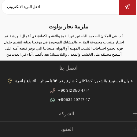
ملزمة نجار بولوت
أنت في المكان الصحيح للباحثين عن القوة والثقة والكفاءة في أعمال الورشة. تم
اختيار منتجات مجموعة الملازم والمشابك الموجودة في موقعنا بعناية لتقديم حلول
قوية لجميع احتياجات التثبيت المهنية أو الهواة. منتجاتنا التي توفر قبضة آمنة على
أسطح مختلفة مثل الخشب والمعدن والبلاستيك؛ تعد بأقصى أداء في العديد من
المجالات مثل النجارة واللحام والثقب والتجميع والإصلاح.
اتصل بنا
سواء كنت تقوم بأعمال صناعية واسعة النطاق أو إصلاحات بسيطة في المنزل؛ يمكنك
مع الملزمة والمشبك الصحيح زيادة أمان عملك وتحقيق نتائج أكثر دقة. في مجموعة
منتجاتنا الواسعة من الملازم المطروقة إلى ملازم المثقاب، ومن ملازم السكك
عنوان المستودع والشحن: أكشاكالي 2 شارع رقم: 86/أ سيتلر - ألتنداغ / أنقرة
الحديدية إلى ملازم صانع الغلايات، يمكنك العثور على بدائل مناسبة لكل مجال
+90 312 350 47 14
استخدام. بفضل أنظمة الفتح والإغلاق السريعة، والحلول من نوع الخطاف، والهياكل
المصبوبة طويلة الأمد، وهياكل الفكوك غير القابلة للانزلاق، ستصبح أعمالك الآن أكثر
+90532 297 17 47
عملية ومهنية.
بالإضافة إلى ذلك، تزيد عناصر الاتصال الثابتة لدينا من الكفاءة من خلال ضمان وضع
الشركة
الأجزاء الثابتة بأمان في عمليات الإنتاج. العديد من المنتجات التفصيلية من السحابات
المعلقة إلى أقفال غطاء المحرك توفر توافقًا مثاليًا مع نظامك. النماذج الخاصة مثل
الملازم العملية من نوع المشبك وملازم الرخام تقدم حلولاً خاصة لاحتياجات القطاعات
العقود
المختلفة.