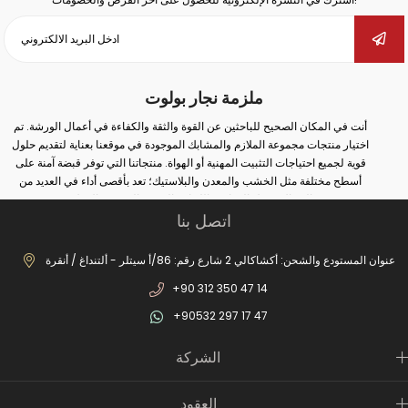
ملزمة نجار بولوت
أنت في المكان الصحيح للباحثين عن القوة والثقة والكفاءة في أعمال الورشة. تم
اختيار منتجات مجموعة الملازم والمشابك الموجودة في موقعنا بعناية لتقديم حلول
قوية لجميع احتياجات التثبيت المهنية أو الهواة. منتجاتنا التي توفر قبضة آمنة على
أسطح مختلفة مثل الخشب والمعدن والبلاستيك؛ تعد بأقصى أداء في العديد من
المجالات مثل النجارة واللحام والثقب والتجميع والإصلاح.
اتصل بنا
سواء كنت تقوم بأعمال صناعية واسعة النطاق أو إصلاحات بسيطة في المنزل؛ يمكنك
مع الملزمة والمشبك الصحيح زيادة أمان عملك وتحقيق نتائج أكثر دقة. في مجموعة
منتجاتنا الواسعة من الملازم المطروقة إلى ملازم المثقاب، ومن ملازم السكك
عنوان المستودع والشحن: أكشاكالي 2 شارع رقم: 86/أ سيتلر - ألتنداغ / أنقرة
الحديدية إلى ملازم صانع الغلايات، يمكنك العثور على بدائل مناسبة لكل مجال
+90 312 350 47 14
استخدام. بفضل أنظمة الفتح والإغلاق السريعة، والحلول من نوع الخطاف، والهياكل
المصبوبة طويلة الأمد، وهياكل الفكوك غير القابلة للانزلاق، ستصبح أعمالك الآن أكثر
+90532 297 17 47
عملية ومهنية.
بالإضافة إلى ذلك، تزيد عناصر الاتصال الثابتة لدينا من الكفاءة من خلال ضمان وضع
الشركة
الأجزاء الثابتة بأمان في عمليات الإنتاج. العديد من المنتجات التفصيلية من السحابات
المعلقة إلى أقفال غطاء المحرك توفر توافقًا مثاليًا مع نظامك. النماذج الخاصة مثل
الملازم العملية من نوع المشبك وملازم الرخام تقدم حلولاً خاصة لاحتياجات القطاعات
العقود