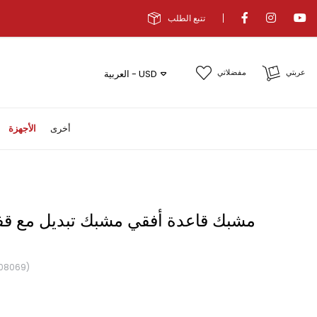
تتبع الطلب
عربتي
مفضلاتي
العربية - USD
أخرى
الأجهزة
08069)