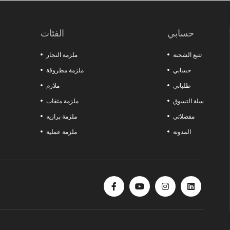
التفصيلية من السحابات المعلقة إلى أقفال غطاء المحرك توفر توافقًا مثاليًا مع نظا
اصنع الفارق في مشاريعك مع هذه المنتجات التي تقدم الجودة والمتانة والوظائف معًا. كل ما تبحث عنه لزيادة قوة ورشتك موجود هنا!
حسابي
الفئات
تتبع الشحنة
ملزمة النجار
حسابي
ملزمة مطروقة
طلباتي
ملازم
سلة التسوق
ملزمة مثقاب
مفضلاتي
ملزمة برازيه
المدونة
ملزمة عملية