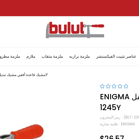
عناصر تثبيت الفيكستشر
ملزمة برازيه
ملزمة مثقاب
ملازم
ملزمة مطرو
Enigma مشبك قاعدة أفقي مشبك تبديل مع قفل 1245Y
ENIGMA مشبك قاعدة أفقي مشبك تبديل مع قفل
1245Y
(BLT-23
رمز المخزون
ENIGMA
:
علامة تجارية
$26.57