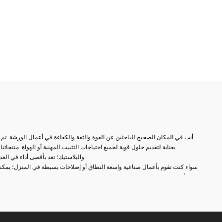
أنت في المكان الصحيح للباحثين عن القوة والثقة والكفاءة في أعمال الورشة. تم
بعناية لتقديم حلول قوية لجميع احتياجات التثبيت المهنية أو الهواة. منتج
والبلاستيك؛ تعد بأقصى أداء في العديد من المجالات مثل النجارة واللحام والثقب والتجميع والإصلاح.
سواء كنت تقوم بأعمال صناعية واسعة النطاق أو إصلاحات بسيطة في المنزل؛ يمكنك
أكثر دقة. في مجموعة منتجاتنا الواسعة من الملازم المطروقة إلى ملازم المثقا
العثور على بدائل مناسبة لكل مجال استخدام. بفضل أنظمة الفتح والإغلاق السري
وهياكل الفكوك غير القابلة للانزلاق، ستصبح أعمالك الآن أكثر عملية ومهنية.
بالإضافة إلى ذلك، تزيد عناصر الاتصال الثابتة لدينا من الكفاءة من خلال ضمان وضع
التفصيلية من السحابات المعلقة إلى أقفال غطاء المحرك توفر توافقًا مثاليًا مع نظا