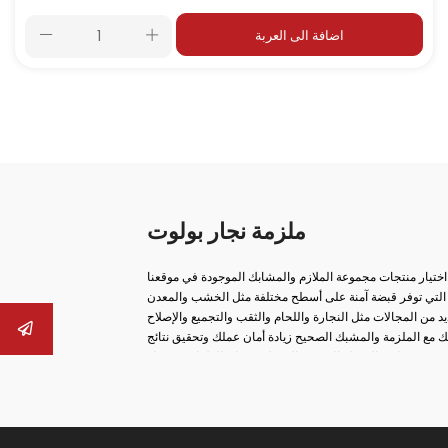
اضافة الى العربة
ملزمة نجار بولوت
 اختيار منتجات مجموعة الملازم والمشابك الموجودة في موقعنا
اتنا التي توفر قبضة آمنة على أسطح مختلفة مثل الخشب والمعدن
 مع الملزمة والمشبك الصحيح زيادة أمان عملك وتحقيق نتائج
ب، ومن ملازم السكك الحديدية إلى ملازم صانع الغلايات، يمكنك
عة، والحلول من نوع الخطاف، والهياكل المصبوبة طويلة الأمد،
 الأجزاء الثابتة بأمان في عمليات الإنتاج. العديد من المنتجات
مك. النماذج الخاصة مثل الملازم العملية من نوع المشبك وملازم