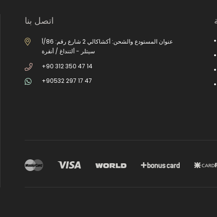
اتصل بنا
عنوان المستودع والشحن: أكشاكالي 2 شارع رقم: 86/أ
سيتلر - ألتنداغ / أنقرة
+90 312 350 47 14
+90532 297 17 47