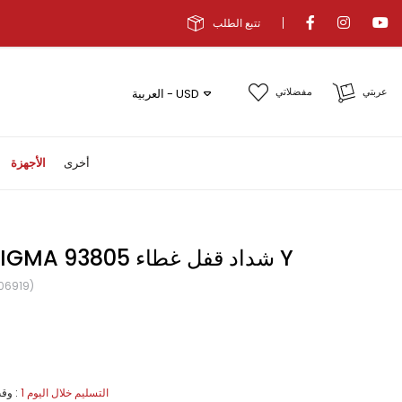
تتبع الطلب
عربتي
مفضلاتي
العربية - USD
أخرى
الأجهزة
ENIGMA شداد قفل غطاء 93805 Y
06919)
1 التسليم خلال اليوم
:
وقت