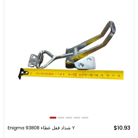
$10.93
Enigma شداد قفل غطاء 93808 Y