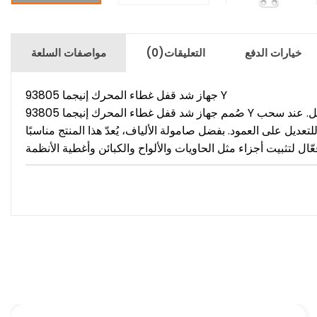
خيارات الدفع
التعليقات
(0)
مواصفات السلعة
جهاز شد قفل غطاء المحرك إنيجما 93805 Y
صُمم جهاز شد قفل غطاء المحرك إنيجما 93805 Y خصيصًا للتطبيقات الصناعية، ويضمن تثبيتًا آمنًا لأغطية الآلات والأنظمة. بفضل خاصية القفل بدون اهتزاز، لا يرتخي الجهاز أثناء التشغيل. عند سحب
ت بفضل هيكله القابل للتعديل على العمود. بفضل صامولة الألياف، يُعدّ هذا المنتج مناسبًا