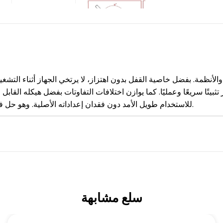
ب القطعتين من بعضهما حتى 15 مم، مما يوفر تثبيتًا سريعًا وعمليًا. كما يوازن اختلافات التفاوتا
للاستخدام طويل الأمد دون فقدان إعداداته الأصلية. وهو حل فعّال لتثبيت أجزاء مثل الحاويات والألواح والكبائن وأغطية الأنظمة.
سلع مشابهة