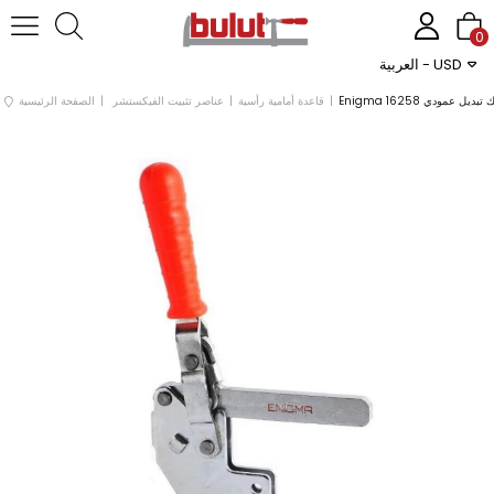
0
العربية - USD
 تبديل عمودي 16258
قاعدة أمامية رأسية
عناصر تثبيت الفيكستشر
الصفحة الرئيسية