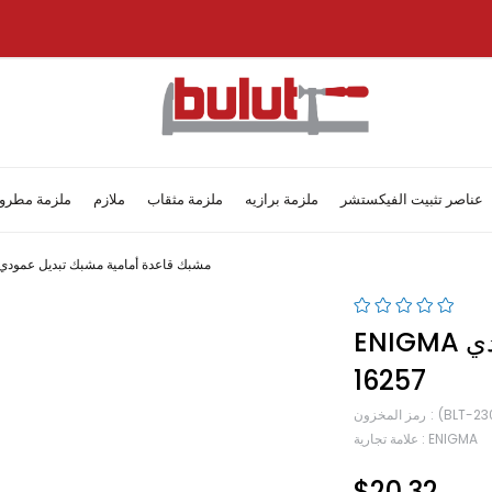
عناصر تثبيت الفيكستشر
ملزمة برازيه
ملزمة مثقاب
ملازم
ملزمة مطرو
Enigma مشبك قاعدة أمامية مشبك تبديل عمودي 6257
ENIGMA مشبك قاعدة أمامية مشبك تبديل عمودي
16257
(BLT-23
رمز المخزون
ENIGMA
:
علامة تجارية
$20.32