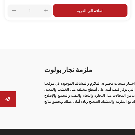
اضافة الى العربة
ملزمة نجار بولوت
 اختيار منتجات مجموعة الملازم والمشابك الموجودة في موقعنا
اتنا التي توفر قبضة آمنة على أسطح مختلفة مثل الخشب والمعدن
 مع الملزمة والمشبك الصحيح زيادة أمان عملك وتحقيق نتائج
ب، ومن ملازم السكك الحديدية إلى ملازم صانع الغلايات، يمكنك
عة، والحلول من نوع الخطاف، والهياكل المصبوبة طويلة الأمد،
 الأجزاء الثابتة بأمان في عمليات الإنتاج. العديد من المنتجات
مك. النماذج الخاصة مثل الملازم العملية من نوع المشبك وملازم