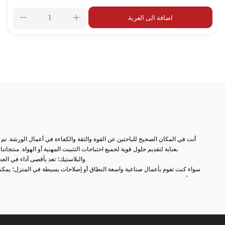
اضافة الى العربة
أنت في المكان الصحيح للباحثين عن القوة والثقة والكفاءة في أعمال الورشة. تم
بعناية لتقديم حلول قوية لجميع احتياجات التثبيت المهنية أو الهواة. منتج
والبلاستيك؛ تعد بأقصى أداء في العديد من المجالات مثل النجارة واللحام والثقب والتجميع والإصلاح.
سواء كنت تقوم بأعمال صناعية واسعة النطاق أو إصلاحات بسيطة في المنزل؛ يمكنك
أكثر دقة. في مجموعة منتجاتنا الواسعة من الملازم المطروقة إلى ملازم المثقا
العثور على بدائل مناسبة لكل مجال استخدام. بفضل أنظمة الفتح والإغلاق السري
وهياكل الفكوك غير القابلة للانزلاق، ستصبح أعمالك الآن أكثر عملية ومهنية.
بالإضافة إلى ذلك، تزيد عناصر الاتصال الثابتة لدينا من الكفاءة من خلال ضمان وضع
التفصيلية من السحابات المعلقة إلى أقفال غطاء المحرك توفر توافقًا مثاليًا مع نظا