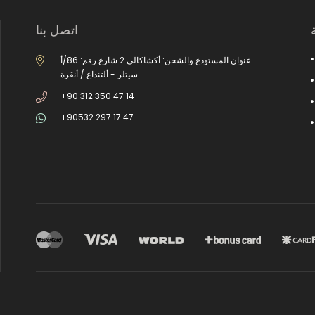
اتصل بنا
عنوان المستودع والشحن: أكشاكالي 2 شارع رقم: 86/أ
سيتلر - ألتنداغ / أنقرة
+90 312 350 47 14
+90532 297 17 47