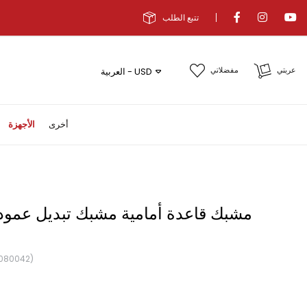
تتبع الطلب
عربتي
مفضلاتي
العربية - USD
أخرى
الأجهزة
080042)