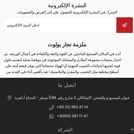
النشرة الإلكترونية
اشترك في النشرة الإلكترونية للحصول على آخر الفرص والخصومات!
ملزمة نجار بولوت
أنت في المكان الصحيح للباحثين عن القوة والثقة والكفاءة في أعمال الورشة. تم
اختيار منتجات مجموعة الملازم والمشابك الموجودة في موقعنا بعناية لتقديم حلول
قوية لجميع احتياجات التثبيت المهنية أو الهواة. منتجاتنا التي توفر قبضة آمنة على
أسطح مختلفة مثل الخشب والمعدن والبلاستيك؛ تعد بأقصى أداء في العديد من
المجالات مثل النجارة واللحام والثقب والتجميع والإصلاح.
اتصل بنا
سواء كنت تقوم بأعمال صناعية واسعة النطاق أو إصلاحات بسيطة في المنزل؛ يمكنك
مع الملزمة والمشبك الصحيح زيادة أمان عملك وتحقيق نتائج أكثر دقة. في مجموعة
منتجاتنا الواسعة من الملازم المطروقة إلى ملازم المثقاب، ومن ملازم السكك
عنوان المستودع والشحن: أكشاكالي 2 شارع رقم: 86/أ سيتلر - ألتنداغ / أنقرة
الحديدية إلى ملازم صانع الغلايات، يمكنك العثور على بدائل مناسبة لكل مجال
+90 312 350 47 14
استخدام. بفضل أنظمة الفتح والإغلاق السريعة، والحلول من نوع الخطاف، والهياكل
المصبوبة طويلة الأمد، وهياكل الفكوك غير القابلة للانزلاق، ستصبح أعمالك الآن أكثر
+90532 297 17 47
عملية ومهنية.
بالإضافة إلى ذلك، تزيد عناصر الاتصال الثابتة لدينا من الكفاءة من خلال ضمان وضع
الشركة
الأجزاء الثابتة بأمان في عمليات الإنتاج. العديد من المنتجات التفصيلية من السحابات