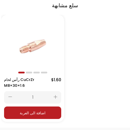
سلع مشابهة
$1.60
رأس لحام CuCrZr
M8×30×1.6
اضافة الى العربة