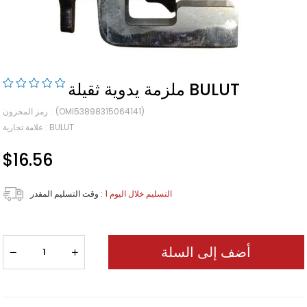
ملزمة يدوية ثقيلة BULUT
(OMI53898315064141)
رمز المخزون
BULUT
:
علامة تجارية
$16.56
1 التسليم خلال اليوم
:
وقت التسليم المقدر