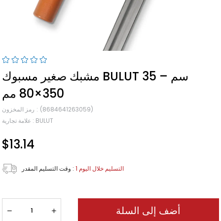
مشبك صغير مسبوك BULUT 35 سم –
350×80 مم
(8684641263059)
رمز المخزون
BULUT
:
علامة تجارية
$13.14
1 التسليم خلال اليوم
:
وقت التسليم المقدر