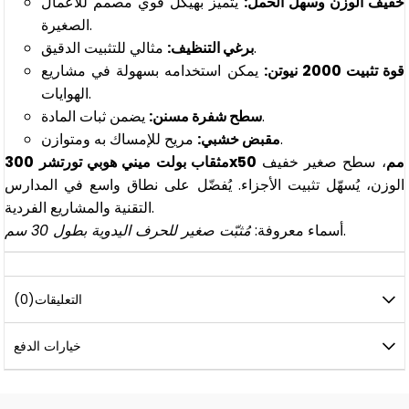
خفيف الوزن وسهل الحمل:
يتميز بهيكل قوي مصمم للأعمال
الصغيرة.
مثالي للتثبيت الدقيق.
برغي التنظيف:
قوة تثبيت 2000 نيوتن:
يمكن استخدامه بسهولة في مشاريع
الهوايات.
يضمن ثبات المادة.
سطح شفرة مسنن:
مريح للإمساك به ومتوازن.
مقبض خشبي:
مثقاب بولت ميني هوبي تورتشر 300x50 مم
، سطح صغير خفيف
الوزن، يُسهّل تثبيت الأجزاء. يُفضّل على نطاق واسع في المدارس
التقنية والمشاريع الفردية.
.
أسماء معروفة:
مُثبّت صغير للحرف اليدوية بطول 30 سم
التعليقات
(0)
خيارات الدفع