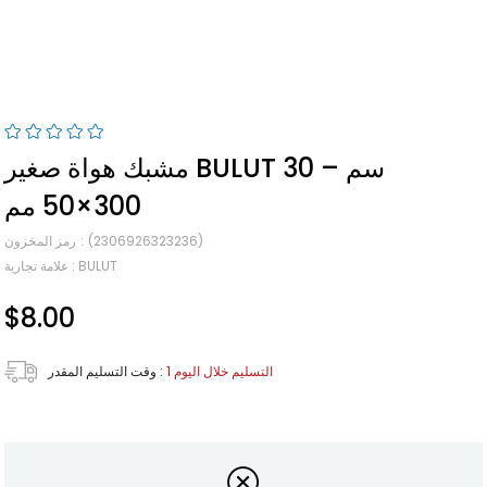
مشبك هواة صغير BULUT 30 سم –
300×50 مم
(2306926323236)
رمز المخزون
BULUT
:
علامة تجارية
$8.00
1 التسليم خلال اليوم
:
وقت التسليم المقدر