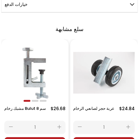
خيارات الدفع
سلع مشابهة
$24.84
عربة حجر لصانعي الرخام
$26.68
مشبك رخام Bulut 8 سم