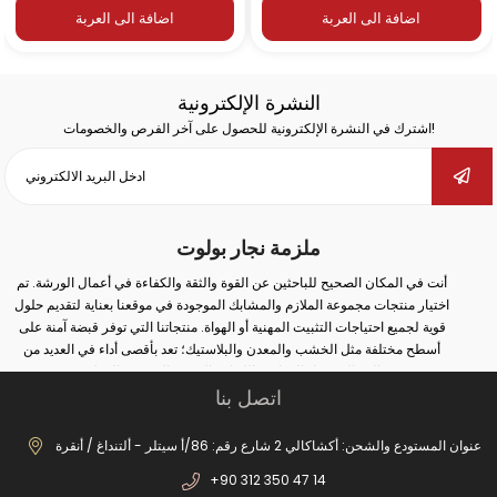
اضافة الى العربة
اضافة الى العربة
النشرة الإلكترونية
اشترك في النشرة الإلكترونية للحصول على آخر الفرص والخصومات!
ملزمة نجار بولوت
أنت في المكان الصحيح للباحثين عن القوة والثقة والكفاءة في أعمال الورشة. تم
اختيار منتجات مجموعة الملازم والمشابك الموجودة في موقعنا بعناية لتقديم حلول
قوية لجميع احتياجات التثبيت المهنية أو الهواة. منتجاتنا التي توفر قبضة آمنة على
أسطح مختلفة مثل الخشب والمعدن والبلاستيك؛ تعد بأقصى أداء في العديد من
المجالات مثل النجارة واللحام والثقب والتجميع والإصلاح.
اتصل بنا
سواء كنت تقوم بأعمال صناعية واسعة النطاق أو إصلاحات بسيطة في المنزل؛ يمكنك
مع الملزمة والمشبك الصحيح زيادة أمان عملك وتحقيق نتائج أكثر دقة. في مجموعة
منتجاتنا الواسعة من الملازم المطروقة إلى ملازم المثقاب، ومن ملازم السكك
عنوان المستودع والشحن: أكشاكالي 2 شارع رقم: 86/أ سيتلر - ألتنداغ / أنقرة
الحديدية إلى ملازم صانع الغلايات، يمكنك العثور على بدائل مناسبة لكل مجال
+90 312 350 47 14
استخدام. بفضل أنظمة الفتح والإغلاق السريعة، والحلول من نوع الخطاف، والهياكل