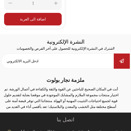
اضافة الى العربة
النشرة الإلكترونية
اشترك في النشرة الإلكترونية للحصول على آخر الفرص والخصومات!
ملزمة نجار بولوت
أنت في المكان الصحيح للباحثين عن القوة والثقة والكفاءة في أعمال الورشة. تم
اختيار منتجات مجموعة الملازم والمشابك الموجودة في موقعنا بعناية لتقديم حلول
قوية لجميع احتياجات التثبيت المهنية أو الهواة. منتجاتنا التي توفر قبضة آمنة على
أسطح مختلفة مثل الخشب والمعدن والبلاستيك؛ تعد بأقصى أداء في العديد من
المجالات مثل النجارة واللحام والثقب والتجميع والإصلاح.
اتصل بنا
سواء كنت تقوم بأعمال صناعية واسعة النطاق أو إصلاحات بسيطة في المنزل؛ يمكنك
مع الملزمة والمشبك الصحيح زيادة أمان عملك وتحقيق نتائج أكثر دقة. في مجموعة
منتجاتنا الواسعة من الملازم المطروقة إلى ملازم المثقاب، ومن ملازم السكك