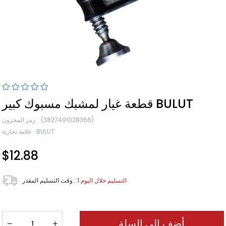
قطعة غيار لمشبك مسبوك كبير BULUT
(3827491028366)
رمز المخزون
BULUT
:
علامة تجارية
$12.88
1 التسليم خلال اليوم
:
وقت التسليم المقدر