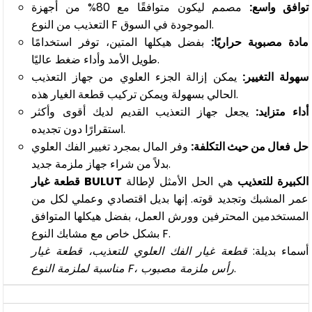
توافق واسع:
مصمم ليكون متوافقًا مع 80% من أجهزة
التعذيب من النوع F الموجودة في السوق.
مادة مصبوبة حراريًا:
بفضل هيكلها المتين، توفر استخدامًا
طويل الأمد وأداء ضغط عاليًا.
سهولة التغيير:
يمكن إزالة الجزء العلوي من جهاز التعذيب
الحالي بسهولة ويمكن تركيب قطعة الغيار هذه.
أداء متزايد:
يجعل جهاز التعذيب القديم لديك أقوى وأكثر
استقرارًا دون تجديده.
حل فعال من حيث التكلفة:
وفر المال بمجرد تغيير الفك العلوي
بدلاً من شراء جهاز ملزمة جديد.
قطعة غيار BULUT الكبيرة للتعذيب
هي الحل الأمثل لإطالة
عمر المشبك وتجديد قوته. إنها بديل اقتصادي وعملي لكل من
المستخدمين المحترفين وورش العمل، بفضل هيكلها المتوافق
بشكل خاص مع مشابك النوع F.
أسماء بديلة:
قطعة غيار الفك العلوي للتعذيب، قطعة غيار
.
مناسبة لملزمة النوع F، رأس ملزمة مصبوب