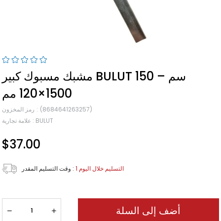
مشبك مسبوك كبير BULUT 150 سم –
1500×120 مم
(8684641263257)
رمز المخزون
BULUT
:
علامة تجارية
$37.00
1 التسليم خلال اليوم
:
وقت التسليم المقدر