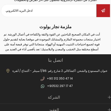
ملزمة نجار بولوت
أنت في المكان الصحيح للباحثين عن القوة والثقة والكفاءة في أعمال الورشة. تم
اختيار منتجات مجموعة الملازم والمشابك الموجودة في موقعنا بعناية لتقديم حلول
قوية لجميع احتياجات التثبيت المهنية أو الهواة. منتجاتنا التي توفر قبضة آمنة على
أسطح مختلفة مثل الخشب والمعدن والبلاستيك؛ تعد بأقصى أداء في العديد من
المجالات مثل النجارة واللحام والثقب والتجميع والإصلاح.
اتصل بنا
سواء كنت تقوم بأعمال صناعية واسعة النطاق أو إصلاحات بسيطة في المنزل؛ يمكنك
مع الملزمة والمشبك الصحيح زيادة أمان عملك وتحقيق نتائج أكثر دقة. في مجموعة
منتجاتنا الواسعة من الملازم المطروقة إلى ملازم المثقاب، ومن ملازم السكك
عنوان المستودع والشحن: أكشاكالي 2 شارع رقم: 86/أ سيتلر - ألتنداغ / أنقرة
الحديدية إلى ملازم صانع الغلايات، يمكنك العثور على بدائل مناسبة لكل مجال
+90 312 350 47 14
استخدام. بفضل أنظمة الفتح والإغلاق السريعة، والحلول من نوع الخطاف، والهياكل
المصبوبة طويلة الأمد، وهياكل الفكوك غير القابلة للانزلاق، ستصبح أعمالك الآن أكثر
+90532 297 17 47
عملية ومهنية.
بالإضافة إلى ذلك، تزيد عناصر الاتصال الثابتة لدينا من الكفاءة من خلال ضمان وضع
الشركة
الأجزاء الثابتة بأمان في عمليات الإنتاج. العديد من المنتجات التفصيلية من السحابات
المعلقة إلى أقفال غطاء المحرك توفر توافقًا مثاليًا مع نظامك. النماذج الخاصة مثل
الملازم العملية من نوع المشبك وملازم الرخام تقدم حلولاً خاصة لاحتياجات القطاعات
العقود