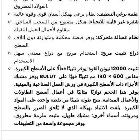
الفولاذ المطروق.
نظام برغي بهيكل أسنان قوي وقوة عالية.
تقنية برغي التنظيف:
شفرة غير قابلة للانحناء:
هيكل مصنوع من السحب الساخن،
مقاوم لأحمال العمل الثقيلة.
نظام غسالة متحركة:
يوفر قبضة محكمة ومتوازنة دون إتلاف
السطح.
ذراع تثبيت مريح:
استخدام مريح مع ذراع معدني سهل
الاستخدام.
تثبيت 12000 نيوتن القوة: يوفر تثبيتًا فعالًا على الأسطح الكبيرة.
يوفر مشبك BULUT مقاس 600 × 140 مم تثبيتًا قويًا على
الأجزاء ذات الأسطح الكبيرة في ورش العمل الصناعية والمهنية.
يوفر هذا الحجم توازنًا مثاليًا في أعمال أسطح الطاولات
والأعمال الميدانية. يتيح طوله تثبيتًا من نقطة واحدة على المواد
الكبيرة. يلفت الانتباه بهيكله الذي لا يُلحق الضرر بالسطح
ومرونته. أسماء أخرى: مشبك طويل، مثبت ملزمة مطروق.
يوفر مجموعة واسعة من التطبيقات.