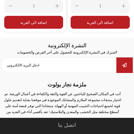
400×140 مم
300×140 مم
اضافة الى العربة
اضافة الى العربة
النشرة الإلكترونية
اشترك في النشرة الإلكترونية للحصول على آخر الفرص والخصومات!
ملزمة نجار بولوت
أنت في المكان الصحيح للباحثين عن القوة والثقة والكفاءة في أعمال الورشة. تم
اختيار منتجات مجموعة الملازم والمشابك الموجودة في موقعنا بعناية لتقديم حلول
قوية لجميع احتياجات التثبيت المهنية أو الهواة. منتجاتنا التي توفر قبضة آمنة على
أسطح مختلفة مثل الخشب والمعدن والبلاستيك؛ تعد بأقصى أداء في العديد من
المجالات مثل النجارة واللحام والثقب والتجميع والإصلاح.
اتصل بنا
سواء كنت تقوم بأعمال صناعية واسعة النطاق أو إصلاحات بسيطة في المنزل؛ يمكنك
مع الملزمة والمشبك الصحيح زيادة أمان عملك وتحقيق نتائج أكثر دقة. في مجموعة