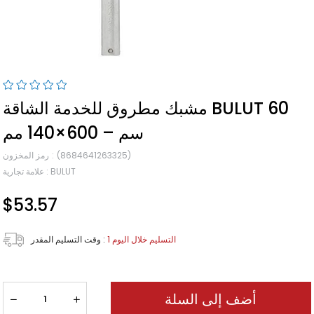
مشبك مطروق للخدمة الشاقة BULUT 60
سم – 600×140 مم
(8684641263325)
رمز المخزون
BULUT
:
علامة تجارية
$53.57
1 التسليم خلال اليوم
:
وقت التسليم المقدر