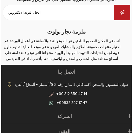
ملزمة نجار بولوت
أنت في المكان الصحيح للباحثين عن القوة والثقة والكفاءة في أعمال الورشة. تم
اختيار منتجات مجموعة الملازم والمشابك الموجودة في موقعنا بعناية لتقديم حلول
قوية لجميع احتياجات التثبيت المهنية أو الهواة. منتجاتنا التي توفر قبضة آمنة على
أسطح مختلفة مثل الخشب والمعدن والبلاستيك؛ تعد بأقصى أداء في العديد من
المجالات مثل النجارة واللحام والثقب والتجميع والإصلاح.
اتصل بنا
سواء كنت تقوم بأعمال صناعية واسعة النطاق أو إصلاحات بسيطة في المنزل؛
يمكنك مع الملزمة والمشبك الصحيح زيادة أمان عملك وتحقيق نتائج أكثر دقة. في
مجموعة منتجاتنا الواسعة من الملازم المطروقة إلى ملازم المثقاب، ومن ملازم
عنوان المستودع والشحن: أكشاكالي 2 شارع رقم: 86/أ سيتلر - ألتنداغ / أنقرة
السكك الحديدية إلى ملازم صانع الغلايات، يمكنك العثور على بدائل مناسبة لكل
+90 312 350 47 14
مجال استخدام. بفضل أنظمة الفتح والإغلاق السريعة، والحلول من نوع الخطاف،
والهياكل المصبوبة طويلة الأمد، وهياكل الفكوك غير القابلة للانزلاق، ستصبح أعمالك
+90532 297 17 47
الآن أكثر عملية ومهنية.
بالإضافة إلى ذلك، تزيد عناصر الاتصال الثابتة لدينا من الكفاءة من خلال ضمان وضع
الشركة
الأجزاء الثابتة بأمان في عمليات الإنتاج. العديد من المنتجات التفصيلية من
السحابات المعلقة إلى أقفال غطاء المحرك توفر توافقًا مثاليًا مع نظامك. النماذج
الخاصة مثل الملازم العملية من نوع المشبك وملازم الرخام تقدم حلولاً خاصة
العقود