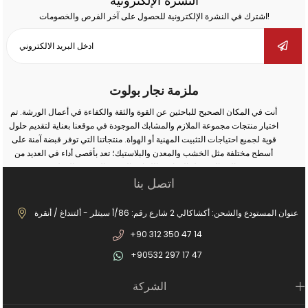
النشرة الإلكترونية
اشترك في النشرة الإلكترونية للحصول على آخر الفرص والخصومات!
ملزمة نجار بولوت
أنت في المكان الصحيح للباحثين عن القوة والثقة والكفاءة في أعمال الورشة. تم
اختيار منتجات مجموعة الملازم والمشابك الموجودة في موقعنا بعناية لتقديم حلول
قوية لجميع احتياجات التثبيت المهنية أو الهواة. منتجاتنا التي توفر قبضة آمنة على
أسطح مختلفة مثل الخشب والمعدن والبلاستيك؛ تعد بأقصى أداء في العديد من
المجالات مثل النجارة واللحام والثقب والتجميع والإصلاح.
اتصل بنا
سواء كنت تقوم بأعمال صناعية واسعة النطاق أو إصلاحات بسيطة في المنزل؛
يمكنك مع الملزمة والمشبك الصحيح زيادة أمان عملك وتحقيق نتائج أكثر دقة. في
مجموعة منتجاتنا الواسعة من الملازم المطروقة إلى ملازم المثقاب، ومن ملازم
عنوان المستودع والشحن: أكشاكالي 2 شارع رقم: 86/أ سيتلر - ألتنداغ / أنقرة
السكك الحديدية إلى ملازم صانع الغلايات، يمكنك العثور على بدائل مناسبة لكل
+90 312 350 47 14
مجال استخدام. بفضل أنظمة الفتح والإغلاق السريعة، والحلول من نوع الخطاف،
والهياكل المصبوبة طويلة الأمد، وهياكل الفكوك غير القابلة للانزلاق، ستصبح أعمالك
+90532 297 17 47
الآن أكثر عملية ومهنية.
بالإضافة إلى ذلك، تزيد عناصر الاتصال الثابتة لدينا من الكفاءة من خلال ضمان وضع
الشركة
الأجزاء الثابتة بأمان في عمليات الإنتاج. العديد من المنتجات التفصيلية من
السحابات المعلقة إلى أقفال غطاء المحرك توفر توافقًا مثاليًا مع نظامك. النماذج