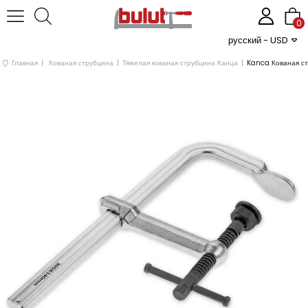
0
русский - USD
Главная
Кованая струбцина
Тяжелая кованая струбцина Канца
Kanca Кованая ст