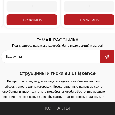
200x80 мм
250x80 мм
В КОРЗИНУ
В КОРЗИНУ
E-MAIL РАССЫЛКА
Подпишитесь на рассылку, чтобы быть в курсе акций и скидок!
Струбцины и тиски Bulut İşkence
Вы пришли по адресу, если ищете надежность, безопасность и
эффективность для мастерской. Представленные на нашем сайте
струбцины и тиски тщательно подобраны, чтобы обеспечить мощные
решения для всех ваших задач фиксации - как профессиональных, так
и любительских. Наша продукция обеспечивает надежное крепление
на различных поверхностях (дерево, металл, пластик) и гарантирует
КОНТАКТЫ
максимальную производительность в столярных работах, сварке,