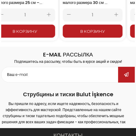
малого размера 30 см –
малого размера 35 см –
300x80 мм
350x80 мм
В КОРЗИНУ
В КОРЗИНУ
E-MAIL РАССЫЛКА
Подпишитесь на рассылку, чтобы быть в курсе акций и скидок!
Струбцины и тиски Bulut İşkence
Вы пришли по адресу, если ищете надежность, безопасность и
эффективность для мастерской. Представленные на нашем сайте
струбцины и тиски тщательно подобраны, чтобы обеспечить мощные
решения для всех ваших задач фиксации - как профессиональных, так
и любительских. Наша продукция обеспечивает надежное крепление
на различных поверхностях (дерево, металл, пластик) и гарантирует
КОНТАКТЫ