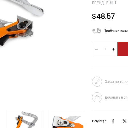
БРЕНД
:
BULUT
$48.57
Приблизительн
Заказ по тел
Добавить в сп
Paylaş :