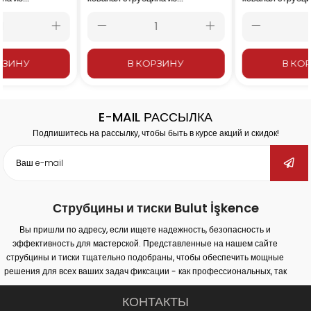
стали 40 см –
стали 50 см – 500x140
400x140 мм
мм
В КОРЗИНУ
В КОРЗИНУ
E-MAIL РАССЫЛКА
Подпишитесь на рассылку, чтобы быть в курсе акций и скидок!
Струбцины и тиски Bulut İşkence
Вы пришли по адресу, если ищете надежность, безопасность и
эффективность для мастерской. Представленные на нашем сайте
струбцины и тиски тщательно подобраны, чтобы обеспечить мощные
решения для всех ваших задач фиксации - как профессиональных, так
и любительских. Наша продукция обеспечивает надежное крепление
на различных поверхностях (дерево, металл, пластик) и гарантирует
КОНТАКТЫ