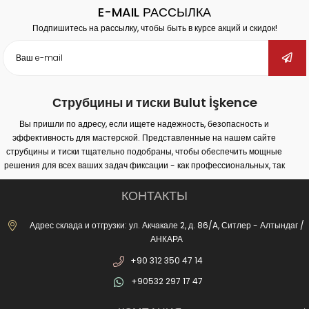
E-MAIL РАССЫЛКА
Подпишитесь на рассылку, чтобы быть в курсе акций и скидок!
Струбцины и тиски Bulut İşkence
Вы пришли по адресу, если ищете надежность, безопасность и
эффективность для мастерской. Представленные на нашем сайте
струбцины и тиски тщательно подобраны, чтобы обеспечить мощные
решения для всех ваших задач фиксации - как профессиональных, так
и любительских. Наша продукция обеспечивает надежное крепление
на различных поверхностях (дерево, металл, пластик) и гарантирует
КОНТАКТЫ
максимальную производительность в столярных работах, сварке,
сверлении, монтаже и ремонте.
Адрес склада и отгрузки: ул. Акчакале 2, д. 86/A, Ситлер - Алтындаг /
Неважно, занимаетесь ли вы крупными промышленными проектами
АНКАРА
или простым домашним ремонтом - с правильными струбцинами и
+90 312 350 47 14
тисками вы сможете повысить безопасность работ и добиться более
точных результатов. В нашем широком ассортименте - от кованых
+90532 297 17 47
струбцин до сверлильных тисков, от реечных струбцин до "казанковых"
струбцин - вы найдете решения для любых задач. Благодаря