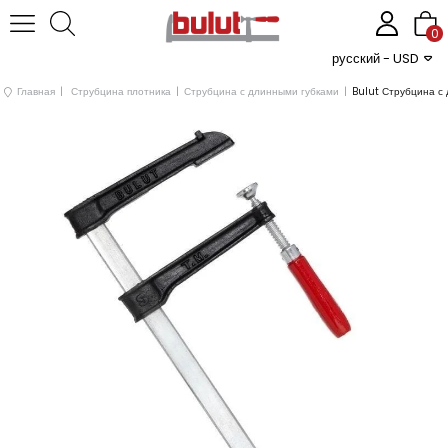
0
русский - USD
Главная
Струбцина плотника
Струбцина с длинными губками
Bulut Струбцина с