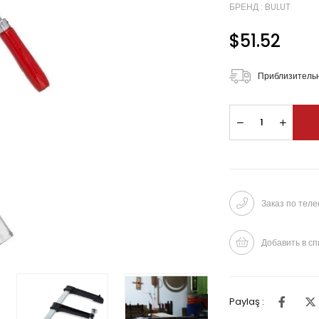
БРЕНД
:
BULUT
$51.52
Приблизительн
Заказ по тел
Добавить в сп
Paylaş :