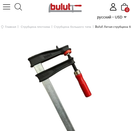
0
русский - USD
Главная
Струбцина плотника
Струбцина большого типа
Bulut Литая струбцина 