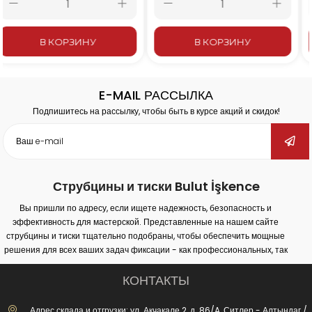
В КОРЗИНУ
В КОРЗИНУ
E-MAIL РАССЫЛКА
Подпишитесь на рассылку, чтобы быть в курсе акций и скидок!
Струбцины и тиски Bulut İşkence
Вы пришли по адресу, если ищете надежность, безопасность и
эффективность для мастерской. Представленные на нашем сайте
струбцины и тиски тщательно подобраны, чтобы обеспечить мощные
решения для всех ваших задач фиксации - как профессиональных, так
и любительских. Наша продукция обеспечивает надежное крепление
на различных поверхностях (дерево, металл, пластик) и гарантирует
КОНТАКТЫ
максимальную производительность в столярных работах, сварке,
сверлении, монтаже и ремонте.
Адрес склада и отгрузки: ул. Акчакале 2, д. 86/A, Ситлер - Алтындаг /