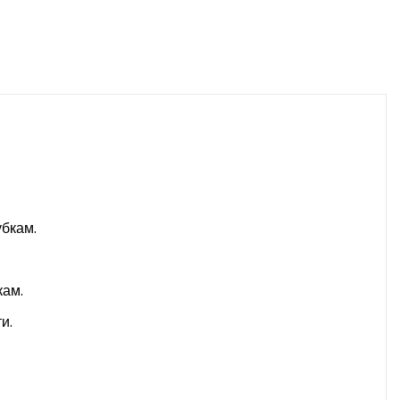
бкам.
кам.
и.