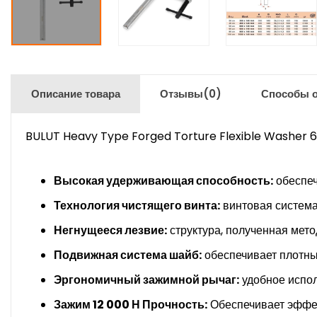
Описание товара
Отзывы
(0)
Способы 
BULUT Heavy Type Forged Torture Flexible Washer
Высокая удерживающая способность:
обеспеч
Технология чистящего винта:
винтовая система 
Негнущееся лезвие:
структура, полученная мето
Подвижная система шайб:
обеспечивает плотны
Эргономичный зажимной рычаг:
удобное испол
Зажим 12 000 Н Прочность:
Обеспечивает эффек