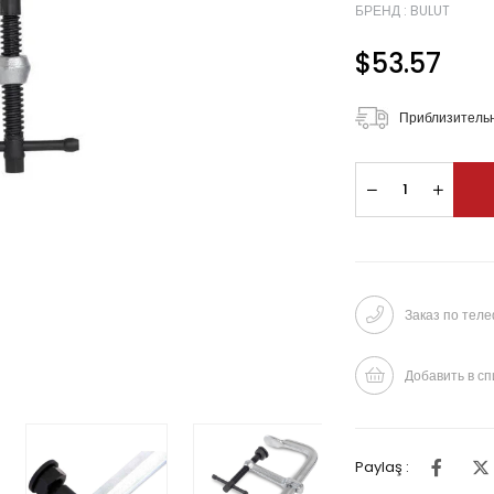
БРЕНД
:
BULUT
$53.57
Приблизительн
Заказ по тел
Добавить в сп
Paylaş :