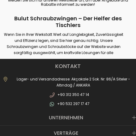
Melden Sie sich für unseren Newsletter an, um über Angebote und
Rabatte informiert zu werden!
Bulut Schraubzwingen – Der Helfer des
Tischlers
Wenn Sie in Ihrer Werkstatt Wert auf Langlebigkeit, Zuverlässigkeit
und Effizienz legen, sind Sie hier genau richtig. Unsere
Schraubzwingen und Schraubstöcke auf der Website wurden
sorgfältig ausgewählt, um kraftvolle Lösungen für alle
professionellen oder Hobby-Spannanforderungen zu bieten.
Unsere Produkte bieten festen Halt auf verschiedenen Oberflächen
KONTAKT
wie Holz, Metall und Kunststoff und garantieren maximale Leistung
bei Anwendungen wie Tischlerei, Schweißen, Bohren, Montage und
Lager- und Versandadresse: Akçakale 2 Sok. Nr: 86/A Siteler -
Reparatur.
Altındağ / ANKARA
Ob Großprojekte oder einfache Hausreparaturen – die richtige
+90 312 350 47 14
Zwinge und der richtige Schraubstock erhöhen Ihre
Arbeitssicherheit und sorgen für präzisere Ergebnisse. Von
+90 532 297 17 47
Schmiedezwingen bis hin zu Bohrmaschinenschraubstöcken
finden Sie in unserem umfangreichen Sortiment die passenden
UNTERNEHMEN
Produkte für jede Anwendung. Durch Schnellverschluss-Systeme,
Hakenlösungen, stabile Gusskörper und rutschfeste Spannflächen
wird Ihre Arbeit praktischer und professioneller.
VERTRÄGE