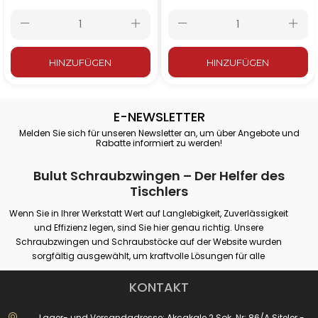
Schraubzwinge 25 cm
Schraubzwinge 30
– 250x120 mm
cm – 300x120 mm
HINZUFÜGEN
HINZUFÜGEN
E-NEWSLETTER
Melden Sie sich für unseren Newsletter an, um über Angebote und
Rabatte informiert zu werden!
Bulut Schraubzwingen – Der Helfer des
Tischlers
Wenn Sie in Ihrer Werkstatt Wert auf Langlebigkeit, Zuverlässigkeit
und Effizienz legen, sind Sie hier genau richtig. Unsere
Schraubzwingen und Schraubstöcke auf der Website wurden
sorgfältig ausgewählt, um kraftvolle Lösungen für alle
professionellen oder Hobby-Spannanforderungen zu bieten.
Unsere Produkte bieten festen Halt auf verschiedenen Oberflächen
KONTAKT
wie Holz, Metall und Kunststoff und garantieren maximale Leistung
bei Anwendungen wie Tischlerei, Schweißen, Bohren, Montage und
Lager- und Versandadresse: Akçakale 2 Sok. Nr: 86/A Siteler -