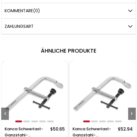
KOMMENTARE
(0)
ZAHLUNGSART
ÄHNLICHE PRODUKTE
Kanca Schwerlast-
$50.65
Kanca Schwerlast-
$52.94
Ganzstahl-
Ganzstahl-