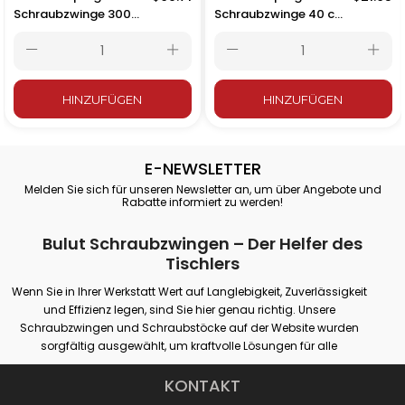
Schraubzwinge 300
Schraubzwinge 40 cm
cm – 3000x120 mm
– 400x120 mm mit
mit Holzgriff
Holzgriff
HINZUFÜGEN
HINZUFÜGEN
E-NEWSLETTER
Melden Sie sich für unseren Newsletter an, um über Angebote und
Rabatte informiert zu werden!
Bulut Schraubzwingen – Der Helfer des
Tischlers
Wenn Sie in Ihrer Werkstatt Wert auf Langlebigkeit, Zuverlässigkeit
und Effizienz legen, sind Sie hier genau richtig. Unsere
Schraubzwingen und Schraubstöcke auf der Website wurden
sorgfältig ausgewählt, um kraftvolle Lösungen für alle
professionellen oder Hobby-Spannanforderungen zu bieten.
Unsere Produkte bieten festen Halt auf verschiedenen Oberflächen
KONTAKT
wie Holz, Metall und Kunststoff und garantieren maximale Leistung