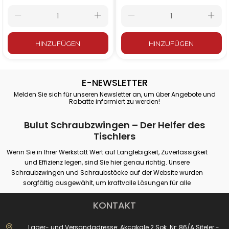
– 400x120 mm mit
cm – 500x120 mm
Holzgriff
mit Holzgriff
HINZUFÜGEN
HINZUFÜGEN
E-NEWSLETTER
Melden Sie sich für unseren Newsletter an, um über Angebote und
Rabatte informiert zu werden!
Bulut Schraubzwingen – Der Helfer des
Tischlers
Wenn Sie in Ihrer Werkstatt Wert auf Langlebigkeit, Zuverlässigkeit
und Effizienz legen, sind Sie hier genau richtig. Unsere
Schraubzwingen und Schraubstöcke auf der Website wurden
sorgfältig ausgewählt, um kraftvolle Lösungen für alle
professionellen oder Hobby-Spannanforderungen zu bieten.
Unsere Produkte bieten festen Halt auf verschiedenen Oberflächen
KONTAKT
wie Holz, Metall und Kunststoff und garantieren maximale Leistung
bei Anwendungen wie Tischlerei, Schweißen, Bohren, Montage und
Lager- und Versandadresse: Akçakale 2 Sok. Nr: 86/A Siteler -