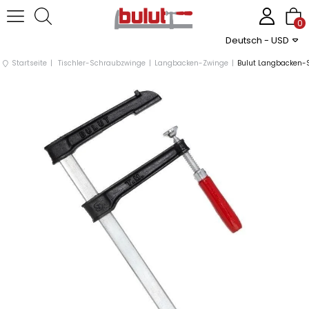
0
Deutsch - USD
Startseite
Tischler-Schraubzwinge
Langbacken-Zwinge
Bulut Langbacken