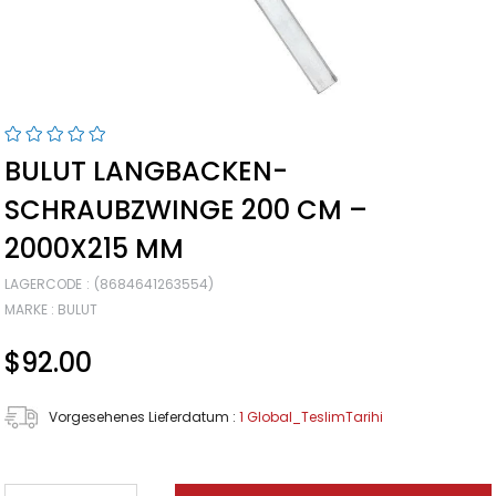
BULUT LANGBACKEN-
SCHRAUBZWINGE 200 CM –
2000X215 MM
LAGERCODE
(8684641263554)
MARKE
:
BULUT
$92.00
Vorgesehenes Lieferdatum
:
1 Global_TeslimTarihi