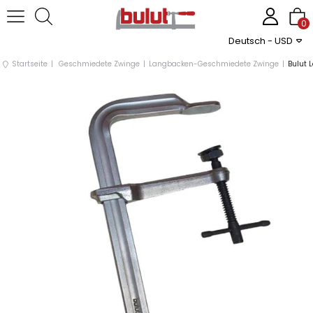
0
Deutsch - USD
Startseite
Geschmiedete Zwinge
Langbacken-Geschmiedete Zwinge
Bulut