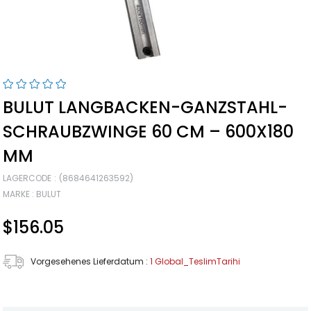
BULUT LANGBACKEN-GANZSTAHL-
SCHRAUBZWINGE 60 CM – 600X180
MM
LAGERCODE
(8684641263592)
MARKE
:
BULUT
$156.05
Vorgesehenes Lieferdatum
:
1 Global_TeslimTarihi