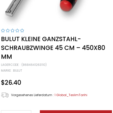
BULUT KLEINE GANZSTAHL-
SCHRAUBZWINGE 45 CM – 450X80
MM
LAGERCODE
(8684641263110)
MARKE
:
BULUT
$26.40
Vorgesehenes Lieferdatum
:
1 Global_TeslimTarihi