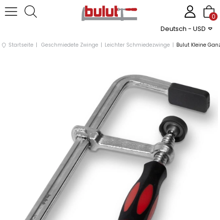
0
Deutsch - USD
Startseite
Geschmiedete Zwinge
Leichter Schmiedezwinge
Bulut Kleine Ga