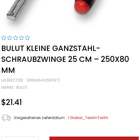
BULUT KLEINE GANZSTAHL-
SCHRAUBZWINGE 25 CM – 250X80
MM
LAGERCODE
(8684641263097)
MARKE
:
BULUT
$21.41
Vorgesehenes Lieferdatum
:
1 Global_TeslimTarihi