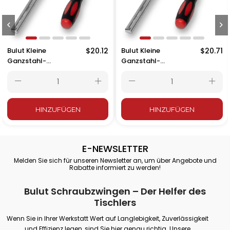
Bulut Kleine
$20.12
Bulut Kleine
$20.71
Ganzstahl-
Ganzstahl-
Schraubzwinge 16 cm
Schraubzwinge 20 cm
– 160x80 mm
– 200x80 mm
HINZUFÜGEN
HINZUFÜGEN
E-NEWSLETTER
Melden Sie sich für unseren Newsletter an, um über Angebote und
Rabatte informiert zu werden!
Bulut Schraubzwingen – Der Helfer des
Tischlers
Wenn Sie in Ihrer Werkstatt Wert auf Langlebigkeit, Zuverlässigkeit
und Effizienz legen, sind Sie hier genau richtig. Unsere