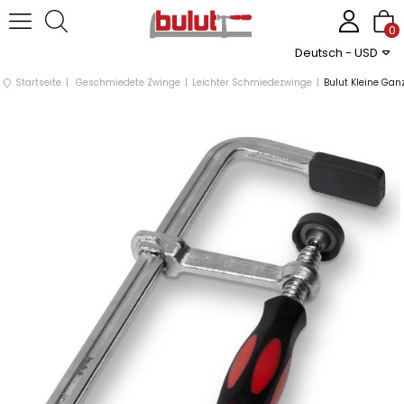
0
Deutsch - USD
Startseite
Geschmiedete Zwinge
Leichter Schmiedezwinge
Bulut Kleine G