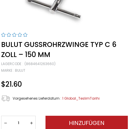
BULUT GUSSROHRZWINGE TYP C 6
ZOLL – 150 MM
LAGERCODE
(8684641263660)
MARKE
:
BULUT
$21.60
Vorgesehenes Lieferdatum
:
1 Global_TeslimTarihi