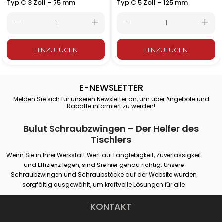
Typ C 3 Zoll – 75 mm
Typ C 5 Zoll – 125 mm
HINZUFÜGEN
HINZUFÜGEN
E-NEWSLETTER
Melden Sie sich für unseren Newsletter an, um über Angebote und
Rabatte informiert zu werden!
Bulut Schraubzwingen – Der Helfer des
Tischlers
Wenn Sie in Ihrer Werkstatt Wert auf Langlebigkeit, Zuverlässigkeit
und Effizienz legen, sind Sie hier genau richtig. Unsere
Schraubzwingen und Schraubstöcke auf der Website wurden
sorgfältig ausgewählt, um kraftvolle Lösungen für alle
professionellen oder Hobby-Spannanforderungen zu bieten.
Unsere Produkte bieten festen Halt auf verschiedenen Oberflächen
KONTAKT
wie Holz, Metall und Kunststoff und garantieren maximale Leistung